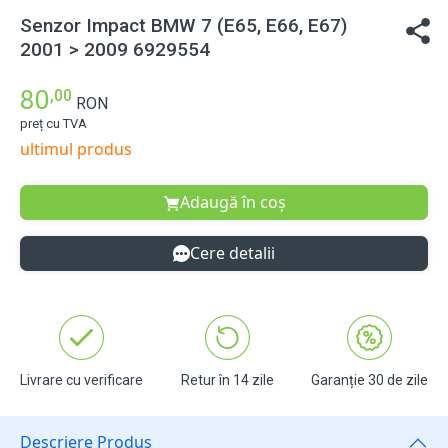
Senzor Impact BMW 7 (E65, E66, E67)
2001 > 2009 6929554
80
,00
RON
preț cu TVA
ultimul produs
Adaugă în coș
Cere detalii
Livrare cu verificare
Retur în 14 zile
Garanție 30 de zile
Descriere Produs