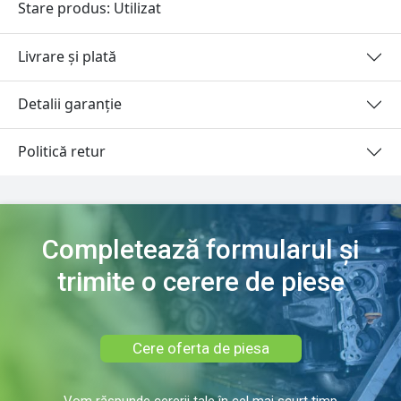
Stare produs: Utilizat
Livrare și plată
Detalii garanție
Politică retur
Completează formularul și
trimite o cerere de piese
Cere oferta de piesa
Vom răspunde cererii tale în cel mai scurt timp