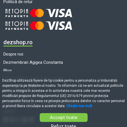
Politică de retur
dezshop.ro
Despre noi
Dezmembrari Agigea Constanta
Blog
Dezmembrari auto toate marcile
DezShop utilizează fişiere de tip cookie pentru a personaliza și îmbunătăți
experiența ta pe Website-ul nostru. Te informăm că ne-am actualizat politicile
Termeni și condiții
pentru a integra în acestea si în activitatea noastră cele mai recente
Politică de cookie-uri
modificări propuse de Regulamentul (UE) 2016/679 privind protecția
persoanelor fizice în ceea ce privește prelucrarea datelor cu caracter personal
Prelucrarea datelor cu caracter personal
și privind libera circulație a acestor date.
Citește mai mult
ANPC
Accept toate
Refuz toate