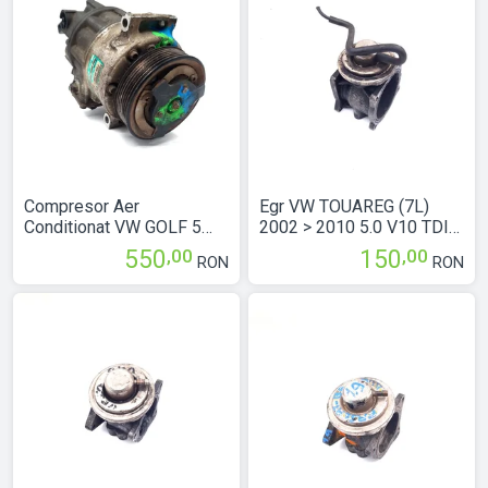
Compresor Aer
Egr VW TOUAREG (7L)
Conditionat VW GOLF 5
2002 > 2010 5.0 V10 TDI
2003 > 2009 2.0 TDI 16V
AYH Motorina
,00
,00
550
150
RON
RON
BKD Motorina
077131501A
1K0820803S