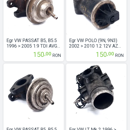
Egr VW PASSAT B5, B5.5
Egr VW POLO (9N, 9N3)
1996 > 2005 1.9 TDI AVG
2002 > 2010 1.2 12V AZQ
Motorina 028131501E
Benzina 03D131503A
,00
,00
150
150
RON
RON
Egr VW PASSAT B5, B5.5
Egr VW LT Mk 2 1996 >