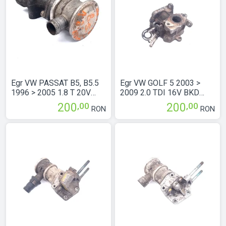
Egr VW PASSAT B5, B5.5
Egr VW GOLF 5 2003 >
1996 > 2005 1.8 T 20V
2009 2.0 TDI 16V BKD
AWT Benzina 06B131817E
Motorina 103557
,00
,00
200
200
RON
RON