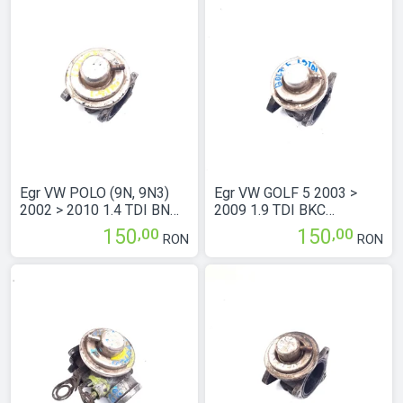
Egr VW POLO (9N, 9N3)
Egr VW GOLF 5 2003 >
2002 > 2010 1.4 TDI BNM
2009 1.9 TDI BKC
Motorina 045131501F
Motorina 038129637D
,00
,00
150
150
RON
RON