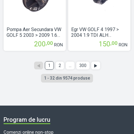
Pompa Aer Secundara VW
Egr VW GOLF 4 1997 >
GOLF 5 2003 > 2009 1.6
2004 1.9 TDI ALH
BGU Benzina 06A959253B
Motorina 038131501E
,00
,00
200
150
RON
RON
Următoarea pagină
Pagina precedentă
1
2
...
300
1 - 32
din
9574 produse
Program de lucru
Comenzi online non-stop