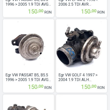
1996 > 2005 1.9 TDI AVG
2006 2.5 TDI AVR
Motorina 028131501E
Motorina 074129637B
,00
,00
150
150
RON
RON
Egr VW PASSAT B5, B5.5
Egr VW GOLF 4 1997 >
1996 > 2005 1.9 TDI AVG
2004 1.9 TDI ALH
Motorina 028131501E
Motorina 038131501E
,00
,00
150
150
RON
RON