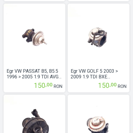
Egr VW PASSAT B5, B5.5
Egr VW GOLF 5 2003 >
1996 > 2005 1.9 TDI AVG
2009 1.9 TDI BXE
Motorina 028131501E
Motorina 038131501AN
,00
,00
150
150
RON
RON