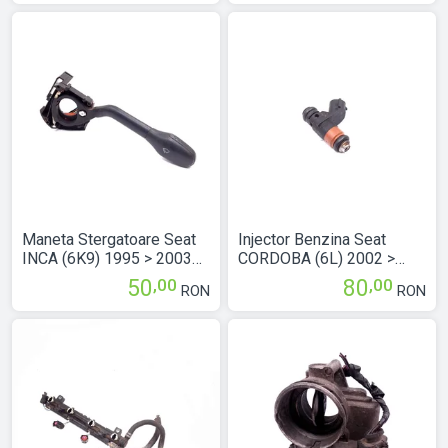
TOLEDO Mk 3 (5P) 2004 >
LEON (1M1) 1999 > 2006
2009 4B0953503E
8L0953513G
Maneta Stergatoare Seat
Injector Benzina Seat
INCA (6K9) 1995 > 2003
CORDOBA (6L) 2002 >
6K6953503AB
2009 1.4 16V BBZ Benzina
,00
,00
50
80
RON
RON
036906031L