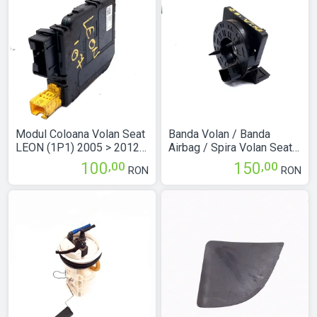
Modul Coloana Volan Seat
Banda Volan / Banda
LEON (1P1) 2005 > 2012
Airbag / Spira Volan Seat
1K0959549BB
IBIZA Mk 4 (6L) 2002 >
,00
,00
100
150
RON
RON
2008 20294630