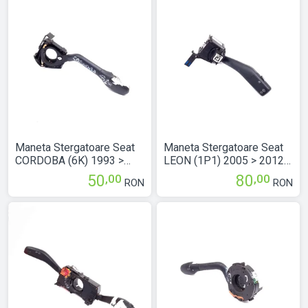
2009 4B0953503H
Maneta Stergatoare Seat
Maneta Stergatoare Seat
CORDOBA (6K) 1993 >
LEON (1P1) 2005 > 2012
2002 6K5953503AD
1K0953519
,00
,00
50
80
RON
RON