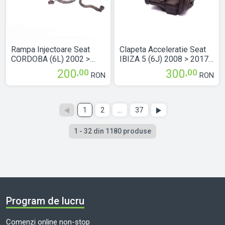
Rampa Injectoare Seat
Clapeta Acceleratie Seat
CORDOBA (6L) 2002 >
IBIZA 5 (6J) 2008 > 2017
2009 1.4 16V BBZ Benzina
1.4 TDI BMS Motorina
,00
,00
200
300
RON
RON
036971824A
03G128063G
Următoarea pagină
Pagina precedentă
1
2
...
37
1 - 32
din
1180 produse
Program de lucru
Comenzi online non-stop