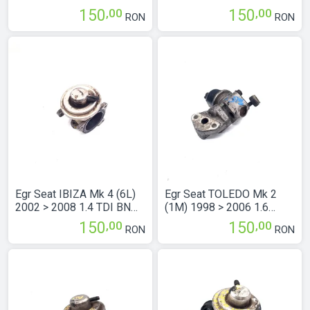
Benzina 72257411
Motorina 038129637D
,00
,00
150
150
RON
RON
Egr Seat IBIZA Mk 4 (6L)
Egr Seat TOLEDO Mk 2
2002 > 2008 1.4 TDI BNM
(1M) 1998 > 2006 1.6
Motorina 045131501F
038131818
,00
,00
150
150
RON
RON