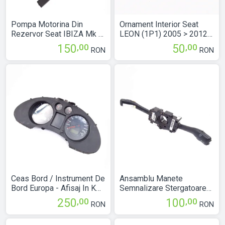
Pompa Motorina Din
Ornament Interior Seat
Rezervor Seat IBIZA Mk 4
LEON (1P1) 2005 > 2012
(6L) 2002 > 2008 775048
1P0867655D
,00
,00
150
50
RON
RON
Ceas Bord / Instrument De
Ansamblu Manete
Bord Europa - Afisaj In Km
Semnalizare Stergatoare
Motorina Seat IBIZA Mk 4
Maneta Semnalizare
,00
,00
250
100
RON
RON
(6L) 2002 > 2008
Maneta Stergatoare Seat
6L0920801A
CORDOBA (6L) 2002 >