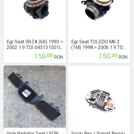
Egr Seat IBIZA (6K) 1993 >
Egr Seat TOLEDO Mk 2
2002 1.9 TDI 045131501L
(1M) 1998 > 2006 1.9 TDI
038131501E
,00
,00
150
150
RON
RON
Grila Radiator Seat LEON
Soclu Bec / Suport Becuri