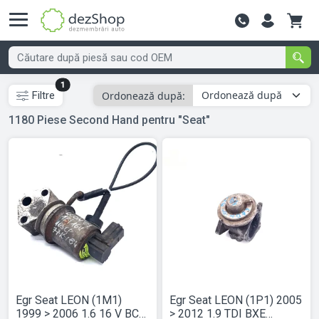
Contactează-
1
Ordonează după:
Filtre
1180
Piese Second Hand
pentru "Seat"
Egr Seat LEON (1M1)
Egr Seat LEON (1P1) 2005
1999 > 2006 1.6 16 V BCB
> 2012 1.9 TDI BXE