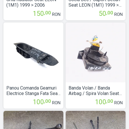
(1M1) 1999 > 2006
Seat LEON (1M1) 1999 >
2006 1M6945258
,00
,00
150
50
RON
RON
Panou Comanda Geamuri
Banda Volan / Banda
Electrice Stanga Fata Seat
Airbag / Spira Volan Seat
IBIZA Mk 4 (6L) 2002 >
IBIZA Mk 4 (6L) 2002 >
,00
,00
100
100
RON
RON
2008
2008