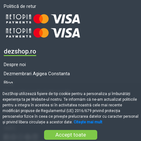
Politică de retur
dezshop.ro
Despre noi
Dezmembrari Agigea Constanta
Blog
Dezmembrari auto toate marcile
DezShop utilizează fişiere de tip cookie pentru a personaliza și îmbunătăți
experiența ta pe Website-ul nostru. Te informăm că ne-am actualizat politicile
Termeni și condiții
pentru a integra în acestea si în activitatea noastră cele mai recente
Politică de cookie-uri
modificări propuse de Regulamentul (UE) 2016/679 privind protecția
persoanelor fizice în ceea ce privește prelucrarea datelor cu caracter personal
Prelucrarea datelor cu caracter personal
și privind libera circulație a acestor date.
Citește mai mult
ANPC
Accept toate