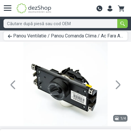
Contactează-
Panou Ventilatie / Panou Comanda Clima / Ac Fara Ac / Fara Aer Conditionat Seat IBIZA (6K) 1993 > 2002 6K0819045C
Previous
Next
1/4