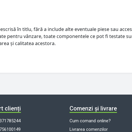
escrisă în titlu, fără a include alte eventuale piese sau acces
istate pentru vânzare, toate componentele ce pot fi testate su
rea și calitatea acestora.
t clienți
Comenzi și livrare
371785244
Cum comand online?
756100149
Livrarea comenzilor