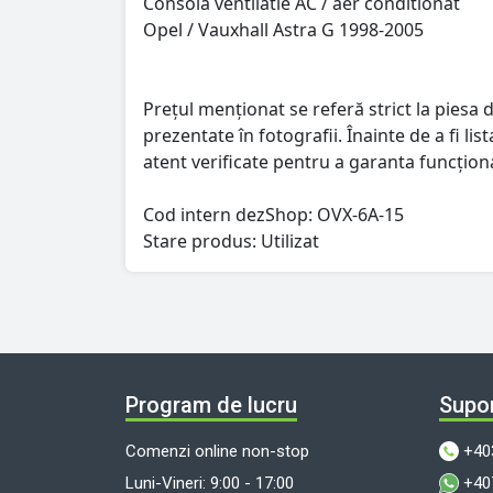
Consola ventilatie AC / aer conditionat
Opel / Vauxhall Astra G 1998-2005
Prețul menționat se referă strict la piesa d
prezentate în fotografii. Înainte de a fi l
atent verificate pentru a garanta funcționa
Cod intern dezShop:
OVX-6A-15
Stare produs: Utilizat
Program de lucru
Supor
Comenzi online non-stop
+40
Luni-Vineri: 9:00 - 17:00
+40