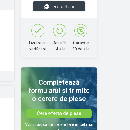
Cere detalii
Livrare cu
Retur în
Garanție
verificare
14 zile
30 de zile
Completează
formularul și trimite
o cerere de piese
Cere oferta de piesa
Vom răspunde cererii tale în cel mai