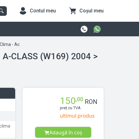
Contul meu
Coșul meu
Clima - Ac
LASS (W169) 2004 >
150
,00
RON
preț cu TVA
ultimul produs
clima
Adaugă în coș