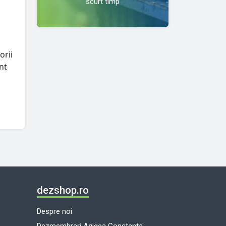
scurt timp
orii
nt
dezshop.ro
Despre noi
Dezmembrari Agigea Constanta