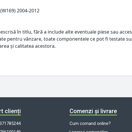
s (W169) 2004-2012
escrisă în titlu, fără a include alte eventuale piese sau acces
istate pentru vânzare, toate componentele ce pot fi testate su
rea și calitatea acestora.
t clienți
Comenzi și livrare
371785244
Cum comand online?
756100149
Livrarea comenzilor