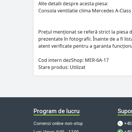
Alte detalii despre acesta piesa:
Consola ventilatie clima Mercedes A-Clas
Prețul menționat se referă strict la piesa d
prezentate în fotografii. Înainte de a fi l
atent verificate pentru a garanta funcționa
Cod intern dezShop:
MER-6A-17
Stare produs: Utilizat
Program de lucru
Supor
Comenzi online non-stop
+40
Luni-Vineri: 9:00 - 17:00
+40