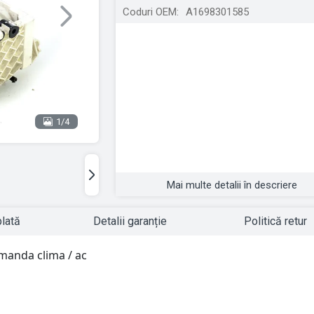
Coduri OEM:
A1698301585
Next
1/4
Mai multe detalii în descriere
plată
Detalii garanție
Politică retur
manda clima / ac