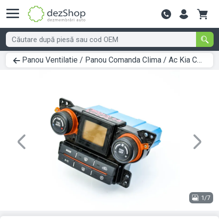
Contactează-
Panou Ventilatie / Panou Comanda Clima / Ac Kia CARENS 3 (UN) 2006 > 0000 972501D750WK
Previous
Next
1/7