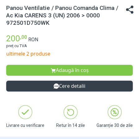
Panou Ventilatie / Panou Comanda Clima /
Ac Kia CARENS 3 (UN) 2006 > 0000
972501D750WK
200
,00
RON
preț cu TVA
ultimele 2 produse
Adaugă în coș
Cere detalii
Livrare cu verificare
Retur în 14 zile
Garanție 30 de zile