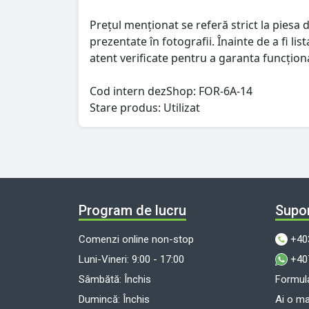
Prețul menționat se referă strict la piesa d
prezentate în fotografii. Înainte de a fi l
atent verificate pentru a garanta funcționa
Cod intern dezShop:
FOR-6A-14
Stare produs: Utilizat
Program de lucru
Supor
Comenzi online non-stop
+40
Luni-Vineri: 9:00 - 17:00
+40
Sâmbătă: Închis
Formula
Dumincă: Închis
Ai o m