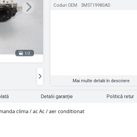
Coduri OEM:
3M5T19980AD
Next
1/2
Mai multe detalii în descriere
plată
Detalii garanție
Politică retur
anda clima / ac Ac / aer conditionat