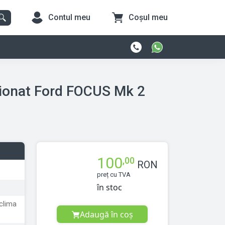
Contul meu
Coșul meu
tionat Ford FOCUS Mk 2
100
,00
RON
preț cu TVA
în stoc
clima
Adaugă în coș