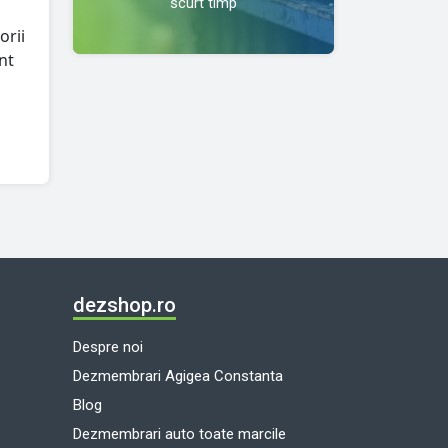
scurt timp
orii
nt
dezshop.ro
Despre noi
Dezmembrari Agigea Constanta
Blog
Dezmembrari auto toate marcile