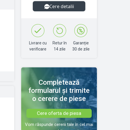
Cere detalii
Livrare cu
Retur în
Garanție
verificare
14 zile
30 de zile
Completează
formularul și trimite
o cerere de piese
Cere oferta de piesa
Vom răspunde cererii tale în cel mai