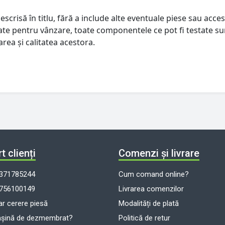
escrisă în titlu, fără a include alte eventuale piese sau acces
istate pentru vânzare, toate componentele ce pot fi testate su
rea și calitatea acestora.
t clienți
Comenzi și livrare
371785244
Cum comand online?
756100149
Livrarea comenzilor
r cerere piesă
Modalități de plată
așină de dezmembrat?
Politică de retur