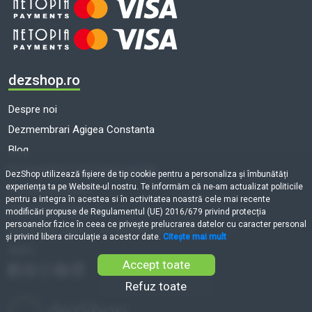
dezshop.ro
Despre noi
Dezmembrari Agigea Constanta
Blog
Dezmembrari auto toate marcile
DezShop utilizează fişiere de tip cookie pentru a personaliza și îmbunătăți
experiența ta pe Website-ul nostru. Te informăm că ne-am actualizat politicile
Termeni și condiții
pentru a integra în acestea si în activitatea noastră cele mai recente
Politică de cookie-uri
modificări propuse de Regulamentul (UE) 2016/679 privind protecția
persoanelor fizice în ceea ce privește prelucrarea datelor cu caracter personal
Prelucrarea datelor cu caracter personal
și privind libera circulație a acestor date.
Citește mai mult
ANPC
Accept toate
Refuz toate