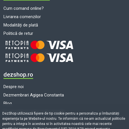
Cum comand online?
Livrarea comenzilor
Modalități de plată
Politică de retur
dezshop.ro
Despre noi
Dezmembrari Agigea Constanta
Blog
Dezmembrari auto toate marcile
DezShop utilizează fişiere de tip cookie pentru a personaliza și îmbunătăți
experiența ta pe Website-ul nostru. Te informăm că ne-am actualizat politicile
Termeni și condiții
pentru a integra în acestea si în activitatea noastră cele mai recente
Politică de cookie-uri