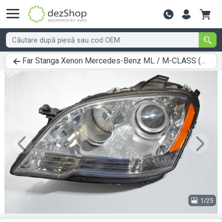
Contactează-
Far Stanga Xenon Mercedes-Benz ML / M-CLASS (W164) 2005 > 2011 A1648207161
Previous
Next
1/25