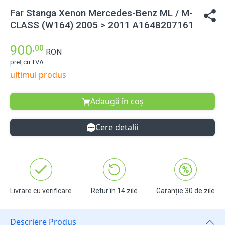
Far Stanga Xenon Mercedes-Benz ML / M-
CLASS (W164) 2005 > 2011 A1648207161
900
,00
RON
preț cu TVA
ultimul produs
Adaugă în coș
Cere detalii
Livrare cu verificare
Retur în 14 zile
Garanție 30 de zile
Descriere Produs