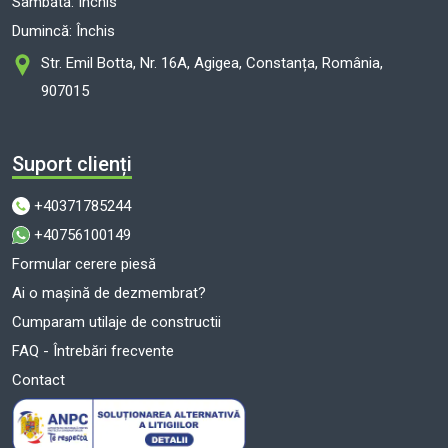
Sâmbătă: Închis
Dumincă: Închis
Str. Emil Botta, Nr. 16A, Agigea, Constanța, România,
907015
Suport clienți
+40371785244
+40756100149
Formular cerere piesă
Ai o mașină de dezmembrat?
Cumparam utilaje de constructii
FAQ - Întrebări frecvente
Contact