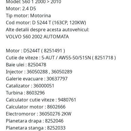
Model: S60 1 2000 > 2010
Motor: 2.4 D5
Tip motor: Motorina
Cod motor: D 5244 T (163CP, 120KW)
Alte detalii despre acesta autovehicul:
VOLVO S60 2002 AUTOMATA
Motor : D5244T ( 8251491 )
Cutie de viteze : 5-AUT / AW55-50/51SN ( 8251718 )
Baie ulei : 8250478
Injector : 36050288 , 36050289
Galerie evacuare : 30637797
Catalizator : 36000051
Turbina : 8603296
Calculator cutie viteze : 9480761
Calculator motor : 8602666
Electromoror : 36050276 2KW
Planetara drapa : 8252046
Planetara stanga : 8252033