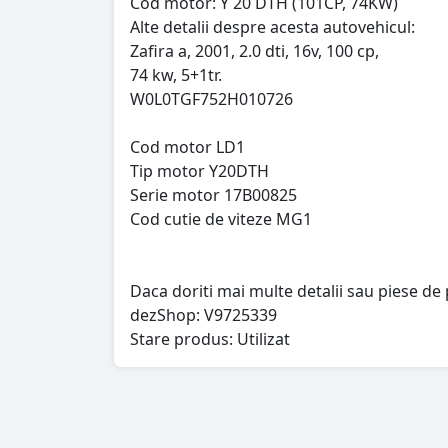
Cod motor: Y 20 DTH (101CP, 74KW)
Alte detalii despre acesta autovehicul:
Zafira a, 2001, 2.0 dti, 16v, 100 cp,
74 kw, 5+1tr.
W0L0TGF752H010726
Cod motor LD1
Tip motor Y20DTH
Serie motor 17B00825
Cod cutie de viteze MG1
Daca doriti mai multe detalii sau piese de 
dezShop:
V9725339
Stare produs: Utilizat