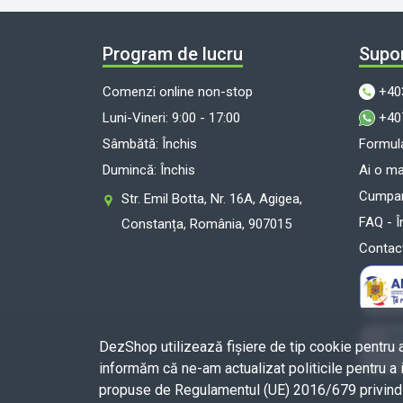
Program de lucru
Supor
Comenzi online non-stop
+40
Luni-Vineri: 9:00 - 17:00
+40
Sâmbătă: Închis
Formula
Dumincă: Închis
Ai o m
Cumpara
Str. Emil Botta, Nr. 16A, Agigea,
FAQ - Î
Constanța, România, 907015
Contac
DezShop utilizează fişiere de tip cookie pentru 
informăm că ne-am actualizat politicile pentru a 
propuse de Regulamentul (UE) 2016/679 privind p