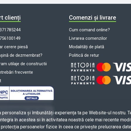
t clienți
Comenzi și livrare
371785244
Cum comand online?
756100149
Livrarea comenzilor
r cerere piesă
Modalități de plată
așină de dezmembrat?
Politică de retur
m utilaje de constructii
ntrebări frecvente
t
a personaliza și îmbunătăți experiența ta pe Website-ul nostru. T
integra în acestea si în activitatea noastră cele mai recente modif
rotecția persoanelor fizice în ceea ce privește prelucrarea date