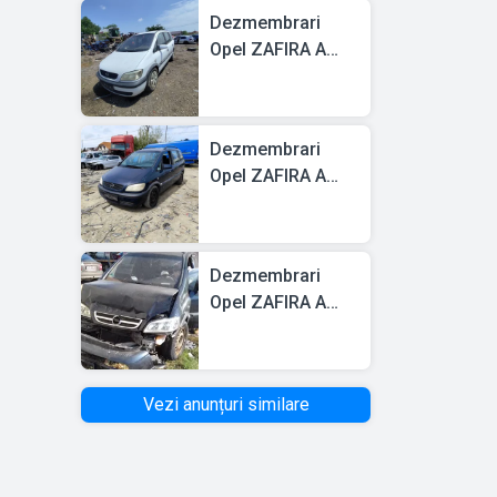
Dezmembrari
Opel ZAFIRA A
(F75) 1999 > 2005
2.0 DTI 16V
Motorina
Dezmembrari
Opel ZAFIRA A
(F75) 1999 > 2005
2.0 DTI 16V
Motorina
Dezmembrari
Opel ZAFIRA A
(F75) 1999 > 2005
1.8 16V
Vezi anunțuri similare