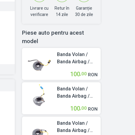
Livrare cu
Retur în
Garanție
verificare
14 zile
30 de zile
Piese auto pentru acest
model
Banda Volan /
Banda Airbag /
Spira Volan Opel
100
,00
RON
ZAFIRA A (F75)
1999 > 2005
Banda Volan /
90588758
Banda Airbag /
Spira Volan Opel
100
,00
RON
ZAFIRA A (F75)
1999 > 2005
Banda Volan /
24436919
Banda Airbag /