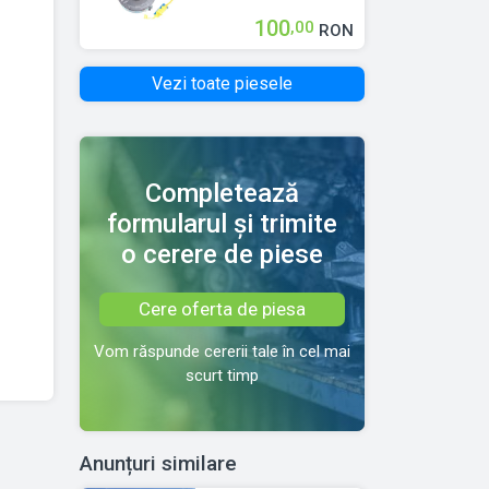
Spira Volan Opel
100
,00
RON
ZAFIRA A (F75)
1999 > 2005
Vezi toate piesele
90588757
Completează
formularul și trimite
o cerere de piese
Cere oferta de piesa
Vom răspunde cererii tale în cel mai
scurt timp
Anunțuri similare