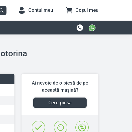
Contul meu
Coșul meu
 DTI 16V Motorina
Ai nevoie de o piesă de pe
această mașină?
Cere piesa