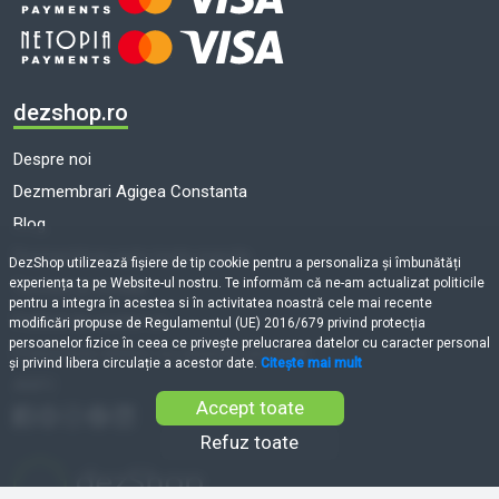
dezshop.ro
Despre noi
Dezmembrari Agigea Constanta
Blog
Dezmembrari auto toate marcile
DezShop utilizează fişiere de tip cookie pentru a personaliza și îmbunătăți
experiența ta pe Website-ul nostru. Te informăm că ne-am actualizat politicile
Termeni și condiții
pentru a integra în acestea si în activitatea noastră cele mai recente
Politică de cookie-uri
modificări propuse de Regulamentul (UE) 2016/679 privind protecția
persoanelor fizice în ceea ce privește prelucrarea datelor cu caracter personal
Prelucrarea datelor cu caracter personal
și privind libera circulație a acestor date.
Citește mai mult
ANPC
Accept toate
Refuz toate