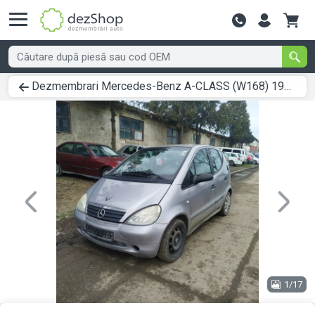
Contactează-
Dezmembrari Mercedes-Benz A-CLASS (W168) 1997 > 2004 A 170 CDI (168.008) Motorina
Previous
Next
1/17