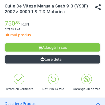
Cutie De Viteze Manuala Saab 9-3 (YS3F)
2002 > 0000 1.9 TiD Motorina
750
,00
RON
preț cu TVA
ultimul produs
Adaugă în coș
Cere detalii
Livrare cu verificare
Retur în 14 zile
Garanție 30 de zile
Descriere Produs