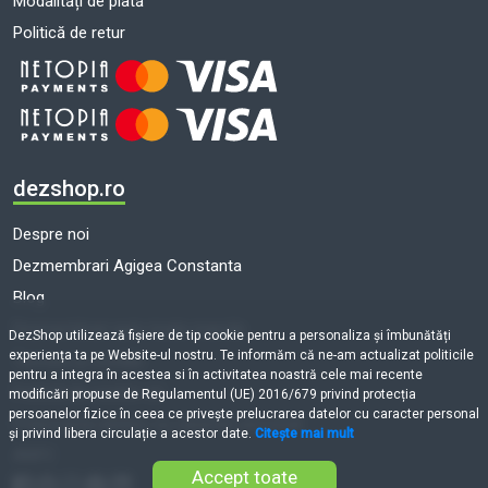
Modalități de plată
Politică de retur
dezshop.ro
Despre noi
Dezmembrari Agigea Constanta
Blog
Dezmembrari auto toate marcile
DezShop utilizează fişiere de tip cookie pentru a personaliza și îmbunătăți
experiența ta pe Website-ul nostru. Te informăm că ne-am actualizat politicile
Termeni și condiții
pentru a integra în acestea si în activitatea noastră cele mai recente
Politică de cookie-uri
modificări propuse de Regulamentul (UE) 2016/679 privind protecția
persoanelor fizice în ceea ce privește prelucrarea datelor cu caracter personal
Prelucrarea datelor cu caracter personal
și privind libera circulație a acestor date.
Citește mai mult
ANPC
Accept toate