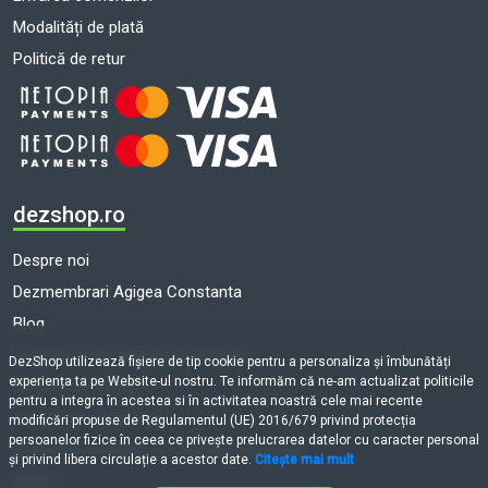
Modalități de plată
Politică de retur
dezshop.ro
Despre noi
Dezmembrari Agigea Constanta
Blog
Dezmembrari auto toate marcile
DezShop utilizează fişiere de tip cookie pentru a personaliza și îmbunătăți
experiența ta pe Website-ul nostru. Te informăm că ne-am actualizat politicile
Termeni și condiții
pentru a integra în acestea si în activitatea noastră cele mai recente
Politică de cookie-uri
modificări propuse de Regulamentul (UE) 2016/679 privind protecția
persoanelor fizice în ceea ce privește prelucrarea datelor cu caracter personal
Prelucrarea datelor cu caracter personal
și privind libera circulație a acestor date.
Citește mai mult
ANPC