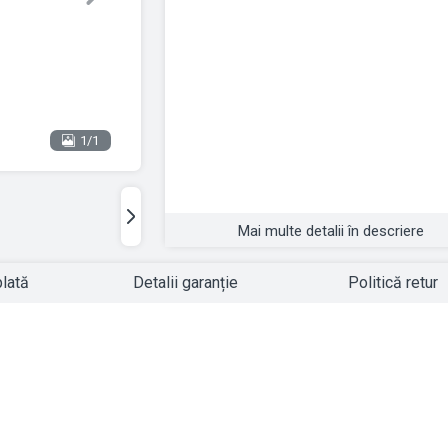
Next
1/1
Mai multe detalii în descriere
plată
Detalii garanție
Politică retur