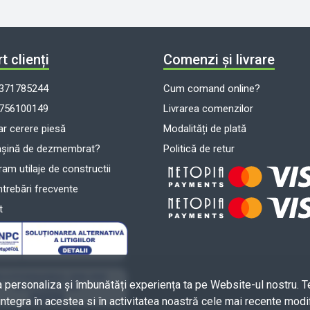
t clienți
Comenzi și livrare
371785244
Cum comand online?
756100149
Livrarea comenzilor
r cerere piesă
Modalități de plată
așină de dezmembrat?
Politică de retur
m utilaje de constructii
ntrebări frecvente
t
a personaliza și îmbunătăți experiența ta pe Website-ul nostru. T
integra în acestea si în activitatea noastră cele mai recente modif