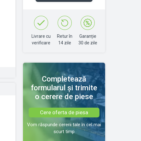
Livrare cu
Retur în
Garanție
verificare
14 zile
30 de zile
Completează
formularul și trimite
o cerere de piese
Cere oferta de piesa
Vom răspunde cererii tale în cel mai
scurt timp