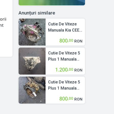
Anunțuri similare
orii
Cutie De Viteze
nt
Manuala Kia CEED
(ED) 2006 > 2012
800
,00
RON
1.4 Benzina
Cutie De Viteze 5
Plus 1 Manuala
Kia CEED (ED)
1.200
,00
RON
2006 > 2012 1.4
CVVT Benzina
Cutie De Viteze 5
Plus 1 Manuala
Kia CEED (ED)
800
,00
RON
2006 > 2012 1.6
CRDi 115
Motorina