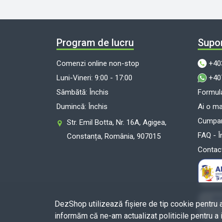
Program de lucru
Supor
Comenzi online non-stop
+40
Luni-Vineri: 9:00 - 17:00
+40
Sâmbătă: Închis
Formula
Dumincă: Închis
Ai o m
Cumpara
Str. Emil Botta, Nr. 16A, Agigea,
FAQ - Î
Constanța, România, 907015
Contac
DezShop utilizează fişiere de tip cookie pentru 
informăm că ne-am actualizat politicile pentru a 