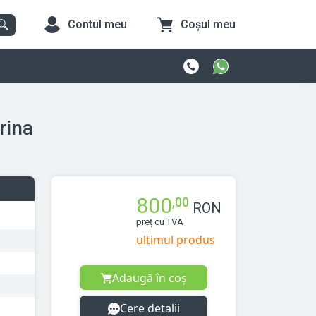
Contul meu
Coșul meu
Motorina
800
,00
RON
preț cu TVA
ultimul produs
Adaugă în coș
Cere detalii