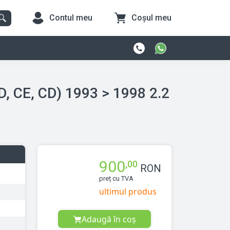
Contul meu
Coșul meu
3 > 1998 2.2
900
,00
RON
preț cu TVA
ultimul produs
Adaugă în coș