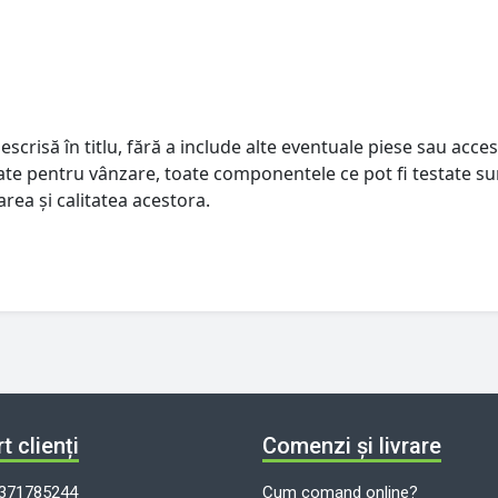
escrisă în titlu, fără a include alte eventuale piese sau acces
istate pentru vânzare, toate componentele ce pot fi testate su
rea și calitatea acestora.
t clienți
Comenzi și livrare
371785244
Cum comand online?