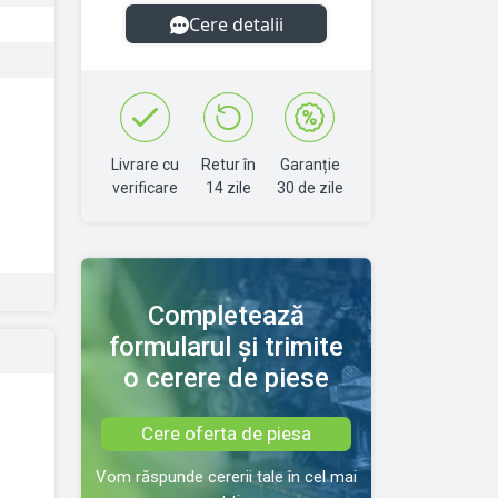
Cere detalii
Livrare cu
Retur în
Garanție
verificare
14 zile
30 de zile
Completează
formularul și trimite
o cerere de piese
Cere oferta de piesa
Vom răspunde cererii tale în cel mai