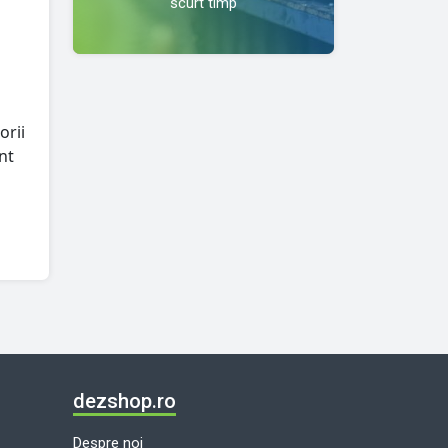
scurt timp
orii
nt
dezshop.ro
Despre noi