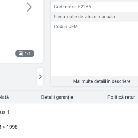
Cod motor: F22B5
Next
Piesa: cutie de viteze manuala
Coduri OEM:
1/1
Mai multe detalii în descriere
plată
Detalii garanție
Politică retur
us 1
3 > 1998