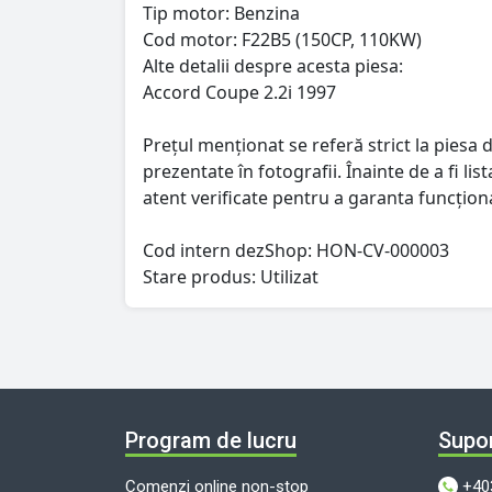
Tip motor: Benzina
Cod motor: F22B5 (150CP, 110KW)
Alte detalii despre acesta piesa:
Accord Coupe 2.2i 1997
Prețul menționat se referă strict la piesa d
prezentate în fotografii. Înainte de a fi l
atent verificate pentru a garanta funcționa
Cod intern dezShop:
HON-CV-000003
Stare produs: Utilizat
Program de lucru
Supor
Comenzi online non-stop
+40