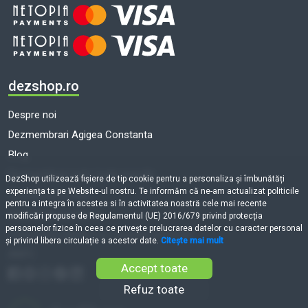
dezshop.ro
Despre noi
Dezmembrari Agigea Constanta
Blog
Dezmembrari auto toate marcile
DezShop utilizează fişiere de tip cookie pentru a personaliza și îmbunătăți
experiența ta pe Website-ul nostru. Te informăm că ne-am actualizat politicile
Termeni și condiții
pentru a integra în acestea si în activitatea noastră cele mai recente
Politică de cookie-uri
modificări propuse de Regulamentul (UE) 2016/679 privind protecția
persoanelor fizice în ceea ce privește prelucrarea datelor cu caracter personal
Prelucrarea datelor cu caracter personal
și privind libera circulație a acestor date.
Citește mai mult
ANPC
Accept toate
Refuz toate