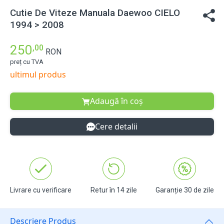
Cutie De Viteze Manuala Daewoo CIELO
1994 > 2008
250
,00
RON
preț cu TVA
ultimul produs
Adaugă în coș
Cere detalii
Livrare cu verificare
Retur în 14 zile
Garanție 30 de zile
Descriere Produs