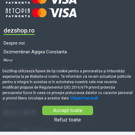
dezshop.ro
Despre noi
Dezmembrari Agigea Constanta
Blog
Dezmembrari auto toate marcile
DezShop utilizează fişiere de tip cookie pentru a personaliza și îmbunătăți
experiența ta pe Website-ul nostru. Te informăm că ne-am actualizat politicile
Termeni și condiții
pentru a integra în acestea si în activitatea noastră cele mai recente
Politică de cookie-uri
modificări propuse de Regulamentul (UE) 2016/679 privind protecția
persoanelor fizice în ceea ce privește prelucrarea datelor cu caracter personal
Prelucrarea datelor cu caracter personal
și privind libera circulație a acestor date.
Citește mai mult
ANPC
Accept toate
Refuz toate