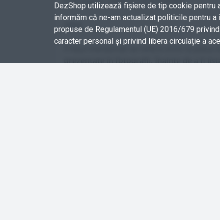
Cod motor: D4EA (113CP, 83KW)
DezShop utilizează fişiere de tip cookie pentru 
informăm că ne-am actualizat politicile pentru a 
2004
propuse de Regulamentul (UE) 2016/679 privind p
caracter personal și privind libera circulație a ac
Prețul menționat se referă strict la piesa d
prezentate în fotografii. Înainte de a fi l
atent verificate pentru a garanta funcționa
Cod intern dezShop:
KIA-CV-000031
Stare produs: Utilizat
Program de lucru
Supor