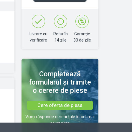
Livrare cu
Retur în
Garanție
verificare
14 zile
30 de zile
Completează
formularul și trimite
o cerere de piese
Cere oferta de piesa
Vom răspunde cererii tale în cel mai
scurt timp