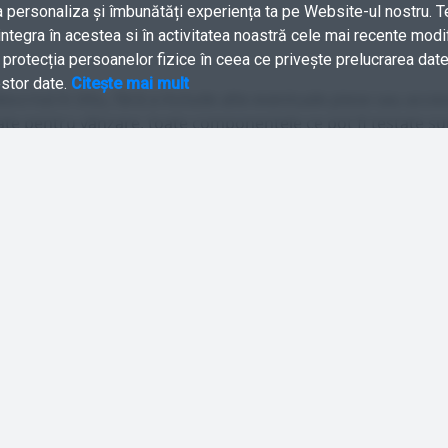
a personaliza și îmbunătăți experiența ta pe Website-ul nostru. T
integra în acestea si în activitatea noastră cele mai recente modif
rotecția persoanelor fizice în ceea ce privește prelucrarea date
estor date.
Citește mai mult
escrisă în titlu, fără a include alte eventuale piese sau acces
istate pentru vânzare, toate componentele ce pot fi testate su
rea și calitatea acestora.
t clienți
Comenzi și livrare