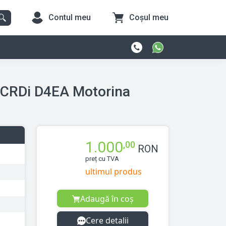
Contul meu
Coșul meu
0 CRDi D4EA Motorina
1.000
,00
RON
preț cu TVA
ultimul produs
Adaugă în coș
Cere detalii