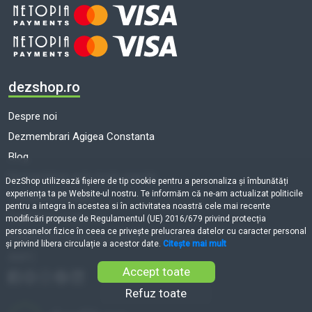
dezshop.ro
Despre noi
Dezmembrari Agigea Constanta
Blog
Dezmembrari auto toate marcile
DezShop utilizează fişiere de tip cookie pentru a personaliza și îmbunătăți
experiența ta pe Website-ul nostru. Te informăm că ne-am actualizat politicile
Termeni și condiții
pentru a integra în acestea si în activitatea noastră cele mai recente
Politică de cookie-uri
modificări propuse de Regulamentul (UE) 2016/679 privind protecția
persoanelor fizice în ceea ce privește prelucrarea datelor cu caracter personal
Prelucrarea datelor cu caracter personal
și privind libera circulație a acestor date.
Citește mai mult
ANPC
Accept toate
Refuz toate