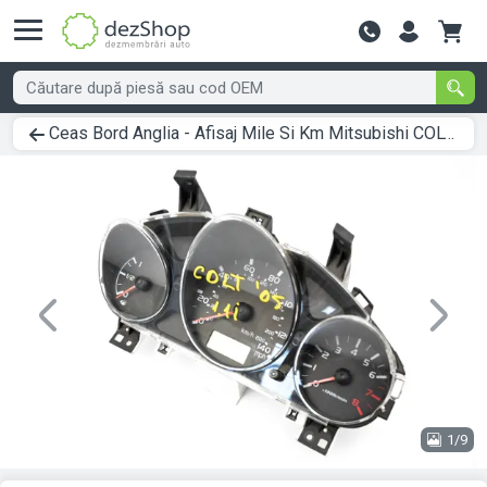
Contactează-
Ceas Bord Anglia - Afisaj Mile Si Km Mitsubishi COLT 6 (Z3A, Z2A) 2002 > 2012 MN148889
Previous
Next
1/9