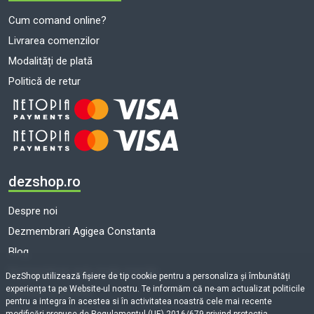
Cum comand online?
Livrarea comenzilor
Modalități de plată
Politică de retur
dezshop.ro
Despre noi
Dezmembrari Agigea Constanta
Blog
Dezmembrari auto toate marcile
DezShop utilizează fişiere de tip cookie pentru a personaliza și îmbunătăți
experiența ta pe Website-ul nostru. Te informăm că ne-am actualizat politicile
Termeni și condiții
pentru a integra în acestea si în activitatea noastră cele mai recente
Politică de cookie-uri