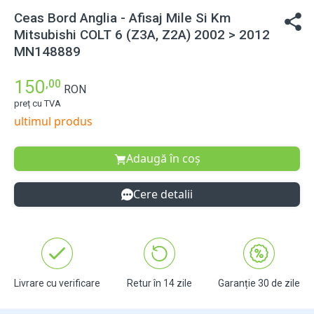
Ceas Bord Anglia - Afisaj Mile Si Km
Mitsubishi COLT 6 (Z3A, Z2A) 2002 > 2012
MN148889
150
,00
RON
preț cu TVA
ultimul produs
Adaugă în coș
Cere detalii
Livrare cu verificare
Retur în 14 zile
Garanție 30 de zile