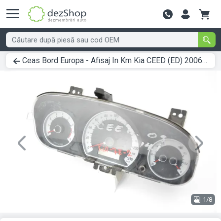
Contactează-
Ceas Bord Europa - Afisaj In Km Kia CEED (ED) 2006 > 2012 94003-1H011
Previous
Next
1/8