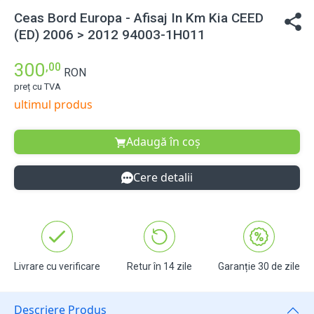
Ceas Bord Europa - Afisaj In Km Kia CEED
(ED) 2006 > 2012 94003-1H011
300
,00
RON
preț cu TVA
ultimul produs
Adaugă în coș
Cere detalii
Livrare cu verificare
Retur în 14 zile
Garanție 30 de zile
Descriere Produs