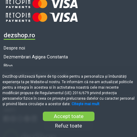
dezshop.ro
Despre noi
Dezmembrari Agigea Constanta
Blog
Dezmembrari auto toate marcile
DezShop utilizează fişiere de tip cookie pentru a personaliza și îmbunătăți
experiența ta pe Website-ul nostru. Te informăm că ne-am actualizat politicile
Termeni și condiții
pentru a integra în acestea si în activitatea noastră cele mai recente
Politică de cookie-uri
modificări propuse de Regulamentul (UE) 2016/679 privind protecția
persoanelor fizice în ceea ce privește prelucrarea datelor cu caracter personal
Prelucrarea datelor cu caracter personal
și privind libera circulație a acestor date.
Citește mai mult
ANPC
Accept toate
Refuz toate