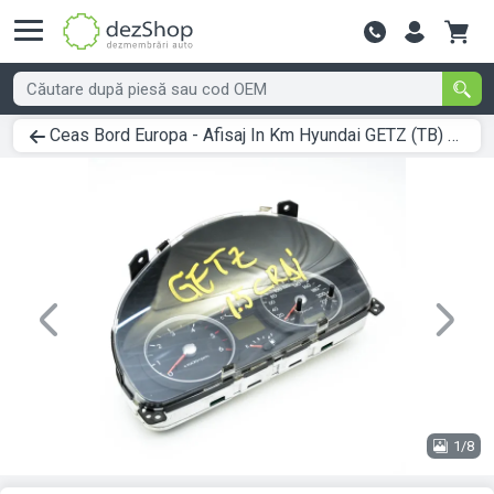
Contactează-
Ceas Bord Europa - Afisaj In Km Hyundai GETZ (TB) 2002 > 0000 94003-1C680
Previous
Next
1/8