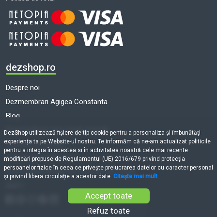
dezshop.ro
Despre noi
Dezmembrari Agigea Constanta
Blog
Dezmembrari auto toate marcile
DezShop utilizează fişiere de tip cookie pentru a personaliza și îmbunătăți
experiența ta pe Website-ul nostru. Te informăm că ne-am actualizat politicile
Termeni și condiții
pentru a integra în acestea si în activitatea noastră cele mai recente
Politică de cookie-uri
modificări propuse de Regulamentul (UE) 2016/679 privind protecția
persoanelor fizice în ceea ce privește prelucrarea datelor cu caracter personal
Prelucrarea datelor cu caracter personal
și privind libera circulație a acestor date.
Citește mai mult
ANPC
Accept toate
Refuz toate