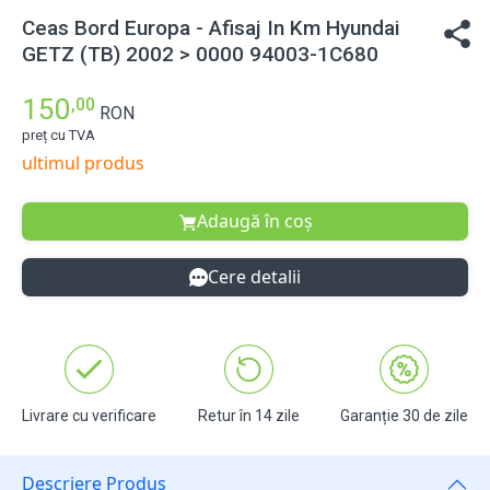
Ceas Bord Europa - Afisaj In Km Hyundai
GETZ (TB) 2002 > 0000 94003-1C680
150
,00
RON
preț cu TVA
ultimul produs
Adaugă în coș
Cere detalii
Livrare cu verificare
Retur în 14 zile
Garanție 30 de zile
Descriere Produs