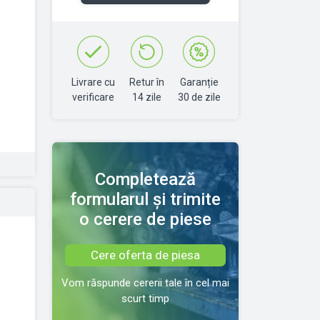
Livrare cu
Retur în
Garanție
verificare
14 zile
30 de zile
Completează
formularul și trimite
o cerere de piese
Cere oferta de piesa
Vom răspunde cererii tale în cel mai
scurt timp