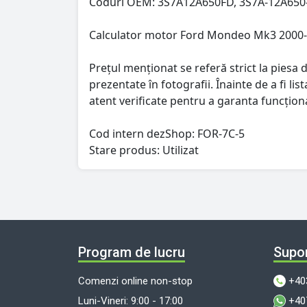
Coduri OEM: 3S7A12A650FD, 3S7A-12A650
Calculator motor Ford Mondeo Mk3 2000
Prețul menționat se referă strict la piesa d
prezentate în fotografii. Înainte de a fi l
atent verificate pentru a garanta funcționa
Cod intern dezShop:
FOR-7C-5
Stare produs: Utilizat
Program de lucru
Supor
Comenzi online non-stop
+40
Luni-Vineri: 9:00 - 17:00
+40