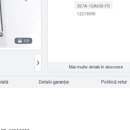
Next
3S7A-12A650-FD
12219090
1/3
Mai multe detalii în descriere
plată
Detalii garanție
Politică retur