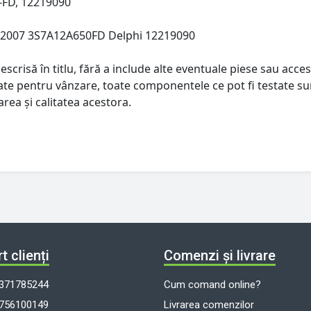
-FD, 12219090
-2007 3S7A12A650FD Delphi 12219090
escrisă în titlu, fără a include alte eventuale piese sau acces
istate pentru vânzare, toate componentele ce pot fi testate su
rea și calitatea acestora.
t clienți
Comenzi și livrare
371785244
Cum comand online?
756100149
Livrarea comenzilor