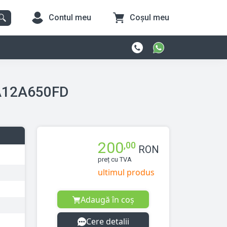
Contul meu
Coșul meu
7A12A650FD
200
,00
RON
preț cu TVA
ultimul produs
Adaugă în coș
Cere detalii