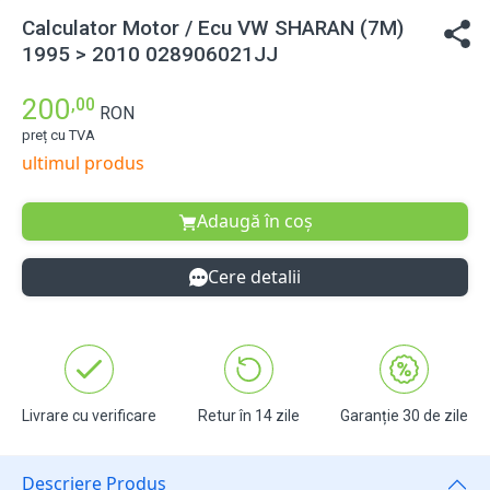
Calculator Motor / Ecu VW SHARAN (7M)
1995 > 2010 028906021JJ
200
,00
RON
preț cu TVA
ultimul produs
Adaugă în coș
Cere detalii
Livrare cu verificare
Retur în 14 zile
Garanție 30 de zile
Descriere Produs