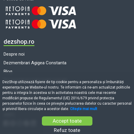
dezshop.ro
Despre noi
Dezmembrari Agigea Constanta
Blog
Dezmembrari auto toate marcile
DezShop utilizează fişiere de tip cookie pentru a personaliza și îmbunătăți
experiența ta pe Website-ul nostru. Te informăm că ne-am actualizat politicile
Termeni și condiții
pentru a integra în acestea si în activitatea noastră cele mai recente
Politică de cookie-uri
modificări propuse de Regulamentul (UE) 2016/679 privind protecția
persoanelor fizice în ceea ce privește prelucrarea datelor cu caracter personal
Prelucrarea datelor cu caracter personal
și privind libera circulație a acestor date.
Citește mai mult
ANPC
Accept toate
Refuz toate