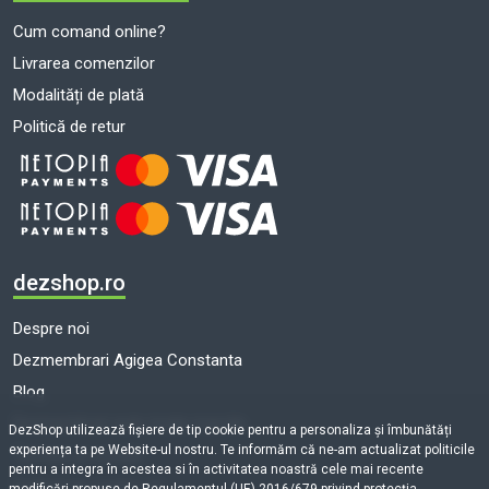
Cum comand online?
Livrarea comenzilor
Modalități de plată
Politică de retur
dezshop.ro
Despre noi
Dezmembrari Agigea Constanta
Blog
Dezmembrari auto toate marcile
DezShop utilizează fişiere de tip cookie pentru a personaliza și îmbunătăți
experiența ta pe Website-ul nostru. Te informăm că ne-am actualizat politicile
Termeni și condiții
pentru a integra în acestea si în activitatea noastră cele mai recente
Politică de cookie-uri