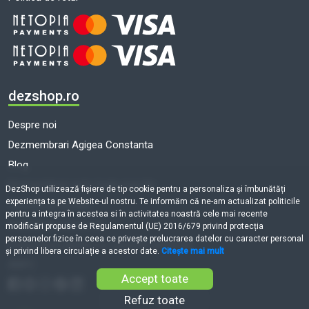
dezshop.ro
Despre noi
Dezmembrari Agigea Constanta
Blog
Dezmembrari auto toate marcile
DezShop utilizează fişiere de tip cookie pentru a personaliza și îmbunătăți
experiența ta pe Website-ul nostru. Te informăm că ne-am actualizat politicile
Termeni și condiții
pentru a integra în acestea si în activitatea noastră cele mai recente
Politică de cookie-uri
modificări propuse de Regulamentul (UE) 2016/679 privind protecția
persoanelor fizice în ceea ce privește prelucrarea datelor cu caracter personal
Prelucrarea datelor cu caracter personal
și privind libera circulație a acestor date.
Citește mai mult
ANPC
Accept toate
Refuz toate