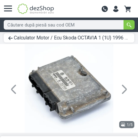
Contactează-
Calculator Motor / Ecu Skoda OCTAVIA 1 (1U) 1996 > 2010 06A906018DJ
Previous
Next
1/5