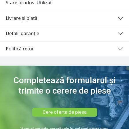
Stare produs: Utilizat
Livrare și plată
Detalii garanție
Politică retur
Completează formularul și
trimite o cerere de piese
Cere oferta de piesa
Vom răspunde cererii tale în cel mai scurt timp