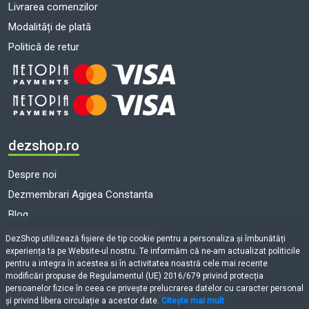
Livrarea comenzilor
Modalități de plată
Politică de retur
dezshop.ro
Despre noi
Dezmembrari Agigea Constanta
Blog
Dezmembrari auto toate marcile
DezShop utilizează fişiere de tip cookie pentru a personaliza și îmbunătăți
experiența ta pe Website-ul nostru. Te informăm că ne-am actualizat politicile
Termeni și condiții
pentru a integra în acestea si în activitatea noastră cele mai recente
Politică de cookie-uri
modificări propuse de Regulamentul (UE) 2016/679 privind protecția
persoanelor fizice în ceea ce privește prelucrarea datelor cu caracter personal
Prelucrarea datelor cu caracter personal
și privind libera circulație a acestor date.
Citește mai mult