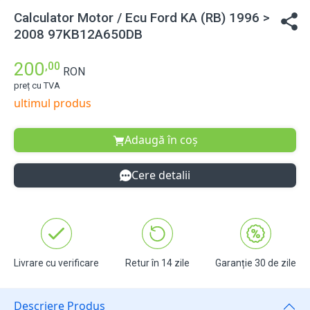
Calculator Motor / Ecu Ford KA (RB) 1996 >
2008 97KB12A650DB
200
,00
RON
preț cu TVA
ultimul produs
Adaugă în coș
Cere detalii
Livrare cu verificare
Retur în 14 zile
Garanție 30 de zile
Descriere Produs