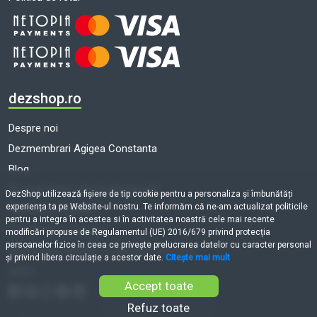
dezshop.ro
Despre noi
Dezmembrari Agigea Constanta
Blog
Dezmembrari auto toate marcile
DezShop utilizează fişiere de tip cookie pentru a personaliza și îmbunătăți
experiența ta pe Website-ul nostru. Te informăm că ne-am actualizat politicile
Termeni și condiții
pentru a integra în acestea si în activitatea noastră cele mai recente
Politică de cookie-uri
modificări propuse de Regulamentul (UE) 2016/679 privind protecția
persoanelor fizice în ceea ce privește prelucrarea datelor cu caracter personal
Prelucrarea datelor cu caracter personal
și privind libera circulație a acestor date.
Citește mai mult
ANPC
Accept toate
Refuz toate