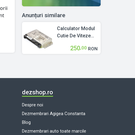
orii
Anunțuri similare
nt
Calculator Modul
Cutie De Viteze
Audi A6 (4B, C5)
250
,00
RON
1997 > 2005
4B0927156B 2.5
TDI Motorina
dezshop.ro
Despre noi
Dezmembrari Agigea Constanta
Blog
Dezmembrari auto toate marcile