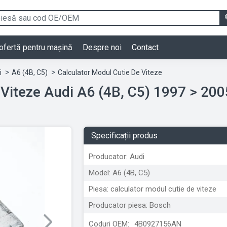
ofertă pentru mașină
Despre noi
Contact
i
A6 (4B, C5)
Calculator Modul Cutie De Viteze
Calculator Modul Cu
Specificații produs
Producator: Audi
Model: A6 (4B, C5)
Piesa: calculator modul cutie de viteze
Producator piesa: Bosch
Coduri OEM:
4B0927156AN