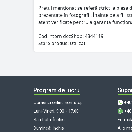
Prețul menționat se referă strict la piesa d
prezentate în fotografii. Înainte de a fi l
atent verificate pentru a garanta funcționa
Cod intern dezShop:
4344119
Stare produs: Utilizat
Program de lucru
Supor
Comenzi online non-stop
+40
Luni-Vineri: 9:00 - 17:00
+40
Sâmbătă: Închis
Formula
Dumincă: Închis
Ai o m