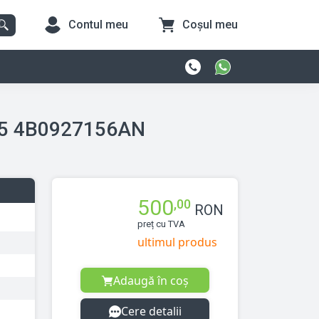
Contul meu
Coșul meu
tie De Viteze Audi A6 (4B, C5) 1997 > 2005 4B0927156AN
500
,00
RON
preț cu TVA
ultimul produs
Adaugă în coș
Cere detalii