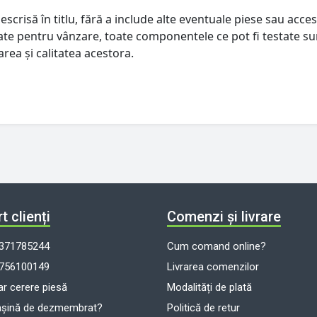
escrisă în titlu, fără a include alte eventuale piese sau acces
istate pentru vânzare, toate componentele ce pot fi testate su
rea și calitatea acestora.
t clienți
Comenzi și livrare
371785244
Cum comand online?
756100149
Livrarea comenzilor
r cerere piesă
Modalități de plată
așină de dezmembrat?
Politică de retur