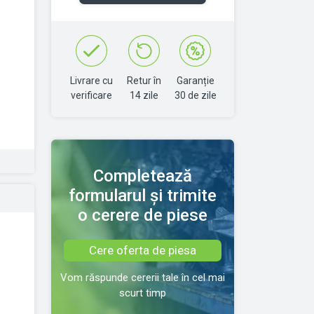
Livrare cu
Retur în
Garanție
verificare
14 zile
30 de zile
Completează
formularul și trimite
o cerere de piese
Cere oferta de piesa
Vom răspunde cererii tale în cel mai
scurt timp