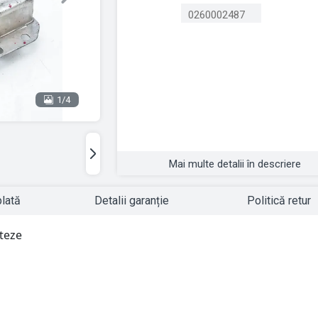
Next
0260002487
1/4
Mai multe detalii în descriere
plată
Detalii garanție
Politică retur
teze