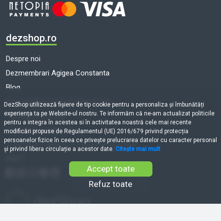
dezshop.ro
Despre noi
Dezmembrari Agigea Constanta
Blog
Dezmembrari auto toate marcile
DezShop utilizează fişiere de tip cookie pentru a personaliza și îmbunătăți
experiența ta pe Website-ul nostru. Te informăm că ne-am actualizat politicile
Termeni și condiții
pentru a integra în acestea si în activitatea noastră cele mai recente
Politică de cookie-uri
modificări propuse de Regulamentul (UE) 2016/679 privind protecția
persoanelor fizice în ceea ce privește prelucrarea datelor cu caracter personal
Prelucrarea datelor cu caracter personal
și privind libera circulație a acestor date.
Citește mai mult
ANPC
Accept toate
Refuz toate
Adaugă în coș