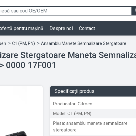
ofertă pentru mașină
Despre noi
Contact
roen
C1 (PM, PN)
Ansamblu Manete Semnalizare Stergatoare
zare Stergatoare Maneta Semnaliza
Citroen C1 (PM, PN) 2005 > 0000 17F001
Specificații produs
Producator: Citroen
Model: C1 (PM, PN)
Piesa: ansamblu manete semnalizare
stergatoare