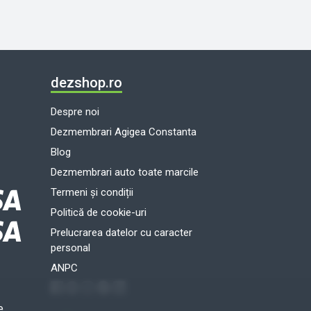
Semnalizare
17F001
Maneta
Stergatoare
Maneta
Semnalizare
dezshop.ro
Maneta
Stergatoare
Despre noi
Citroen C1 (PM,
Dezmembrari Agigea Constanta
PN) 2005 > 2022
Blog
17F001
Dezmembrari auto toate marcile
Termeni și condiții
Politică de cookie-uri
Prelucrarea datelor cu caracter
personal
ANPC
e