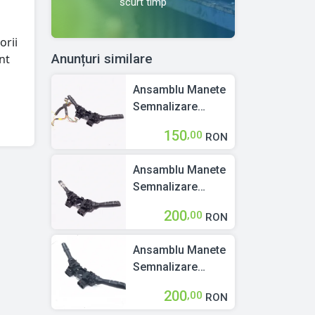
scurt timp
orii
Anunțuri similare
nt
Ansamblu Manete
Semnalizare
Stergatoare
150
,00
RON
Maneta
Semnalizare
Ansamblu Manete
Maneta
Semnalizare
Stergatoare
Stergatoare
Citroen C1 (PM,
200
,00
RON
Maneta
PN) 2005 > 2022
Semnalizare
Ansamblu Manete
Maneta
Semnalizare
Stergatoare
Stergatoare
Citroen C1 (PM,
200
,00
RON
Maneta
PN) 2005 > 2022