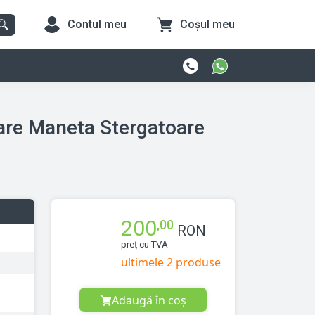
Contul meu
Coșul meu
re Maneta Stergatoare
200
,00
RON
preț cu TVA
ultimele 2 produse
Adaugă în coș