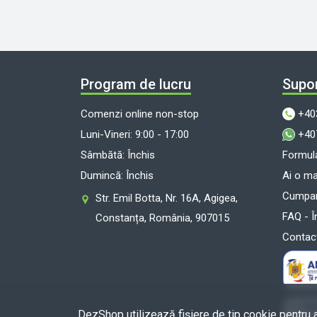
Program de lucru
Supor
Comenzi online non-stop
+40
Luni-Vineri: 9:00 - 17:00
+40
Sâmbătă: Închis
Formula
Dumincă: Închis
Ai o m
Cumpara
Str. Emil Botta, Nr. 16A, Agigea,
FAQ - Î
Constanța, România, 907015
Contac
DezShop utilizează fişiere de tip cookie pentru 