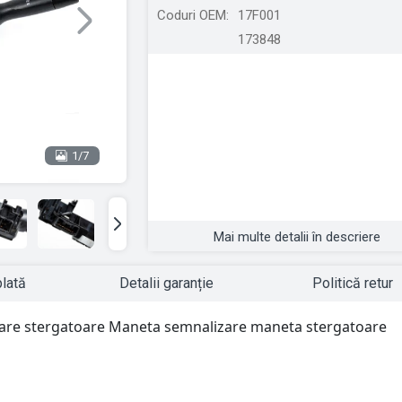
Coduri OEM:
17F001
Next
173848
1/7
Mai multe detalii în descriere
plată
Detalii garanție
Politică retur
re stergatoare Maneta semnalizare maneta stergatoare