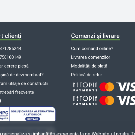
t clienți
Comenzi și livrare
371785244
Cum comand online?
756100149
Livrarea comenzilor
r cerere piesă
Modalități de plată
așină de dezmembrat?
Politică de retur
m utilaje de constructii
ntrebări frecvente
t
a personaliza și îmbunătăți experiența ta pe Website-ul nostru. T