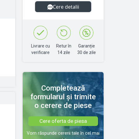
Cere detalii
Livrare cu
Retur în
Garanție
verificare
14 zile
30 de zile
Completează
formularul și trimite
o cerere de piese
Cere oferta de piesa
Vom răspunde cererii tale în cel mai